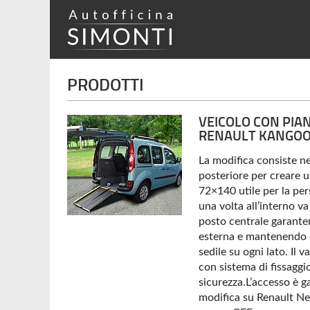
PRODOTTI
VEICOLO CON PIA
RENAULT KANGO
La modifica consiste n
posteriore per creare 
72×140 utile per la per
una volta all’interno va
posto centrale garanten
esterna e mantenendo 
sedile su ogni lato. Il 
con sistema di fissaggio
sicurezza.L’accesso è g
modifica su Renault N