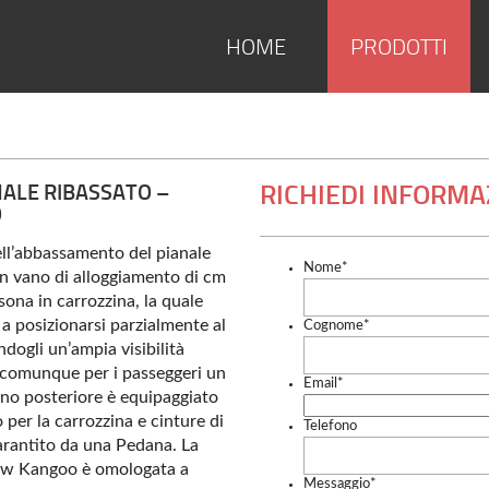
HOME
PRODOTTI
NALE RIBASSATO –
RICHIEDI INFORMA
O
ell’abbassamento del pianale
Nome
*
un vano di alloggiamento di cm
sona in carrozzina, la quale
 a posizionarsi parzialmente al
Cognome
*
dogli un’ampia visibilità
comunque per i passeggeri un
Email
*
vano posteriore è equipaggiato
 per la carrozzina e cinture di
Telefono
arantito da una Pedana. La
ew Kangoo è omologata a
Messaggio
*